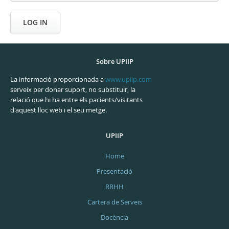
LOG IN
Sobre UPIIP
La informació proporcionada a
www.upiip.com
serveix per donar suport, no substituir, la
relació que hi ha entre els pacients/visitants
d'aquest lloc web i el seu metge.
UPIIP
Home
Presentació
RRHH
Cartera de Serveis
Docència