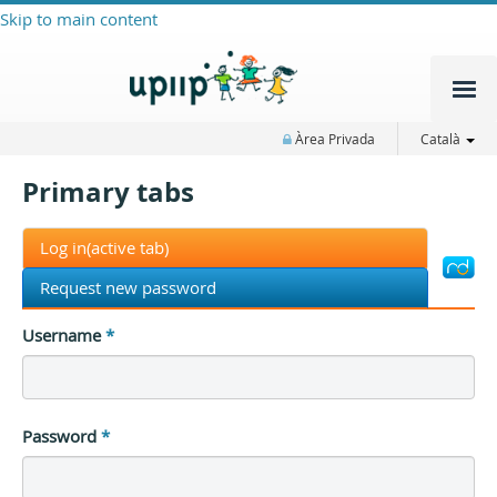
Skip to main content
Àrea Privada
Català
Primary tabs
Log in
(active tab)
Request new password
Username
*
Password
*