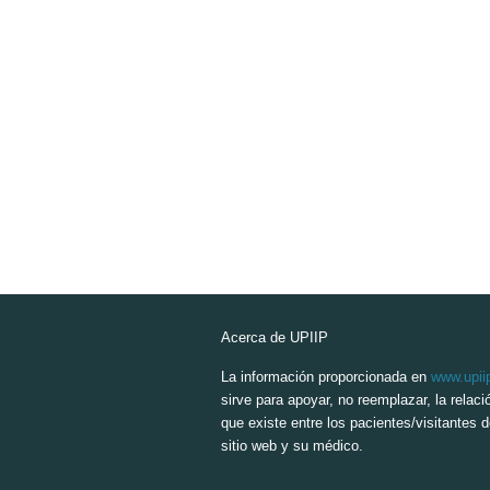
Acerca de UPIIP
La información proporcionada en
www.upii
sirve para apoyar, no reemplazar, la relaci
que existe entre los pacientes/visitantes 
sitio web y su médico.