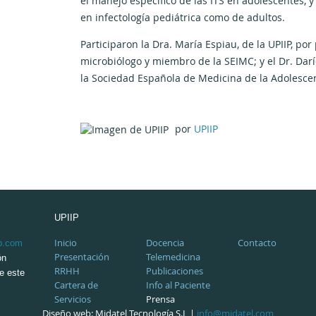
el manejo específico de las ITS en adolescentes, y
en infectología pediátrica como de adultos.
Participaron la Dra. María Espiau, de la UPIIP, por p
microbiólogo y miembro de la SEIMC; y el Dr. Dar
la Sociedad Española de Medicina de la Adolesce
por
UPIIP
UPIIP
Inicio
Docencia
Contacto
p.com
Presentación
Telemedicina
ón
RRHH
Publicaciones
de este
Cartera de
Info al Paciente
Servicios
Prensa
Diseño web: Midatel Tecnología S.L |
info@midatel.com