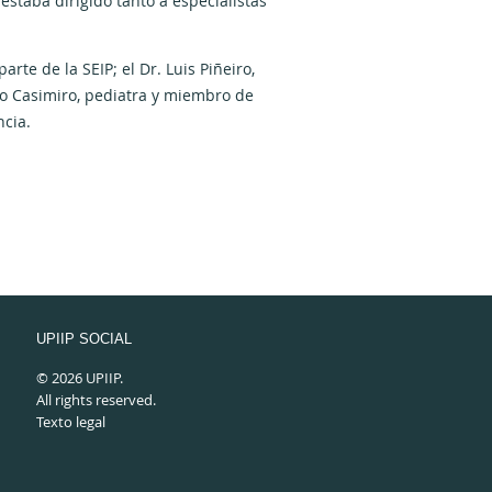
 estaba dirigido tanto a especialistas
arte de la SEIP; el Dr. Luis Piñeiro,
ío Casimiro, pediatra y miembro de
ncia.
UPIIP SOCIAL
© 2026 UPIIP.
All rights reserved.
Texto legal