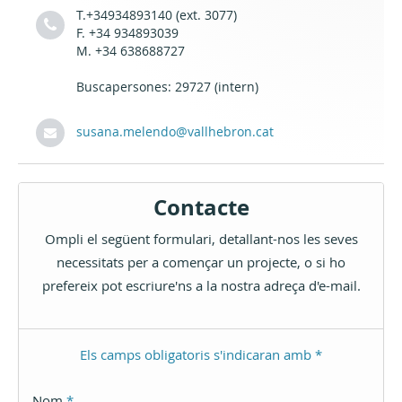
T.+34934893140 (ext. 3077)
F. +34 934893039
M. +34 638688727
Buscapersones: 29727 (intern)
susana.melendo@vallhebron.cat
Contacte
Ompli el següent formulari, detallant-nos les seves
necessitats per a començar un projecte, o si ho
prefereix pot escriure'ns a la nostra adreça d'e-mail.
Els camps obligatoris s'indicaran amb *
Nom
*