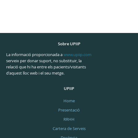
Sobre UPIIP
La informació proporcionada a
www.upiip.com
serveix per donar suport, no substituir, la
relació que hi ha entre els pacients/visitants
d'aquest lloc web i el seu metge.
UPIIP
Home
Presentació
RRHH
Cartera de Serveis
Docència