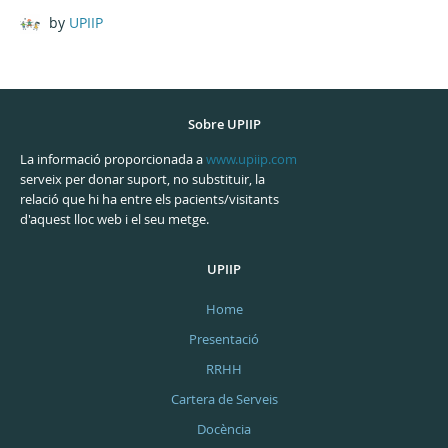
by
UPIIP
Sobre UPIIP
La informació proporcionada a
www.upiip.com
serveix per donar suport, no substituir, la
relació que hi ha entre els pacients/visitants
d'aquest lloc web i el seu metge.
UPIIP
Home
Presentació
RRHH
Cartera de Serveis
Docència