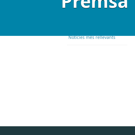
Premsa
Notícies més rellevants