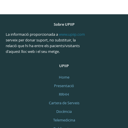
Sobre UPIIP
La informació proporcionada a
www.upiip.com
serveix per donar suport, no substituir, la
relació que hi ha entre els pacients/visitants
d'aquest lloc web i el seu metge.
UPIIP
Home
Presentació
RRHH
Cartera de Serveis
Docència
Telemedicina