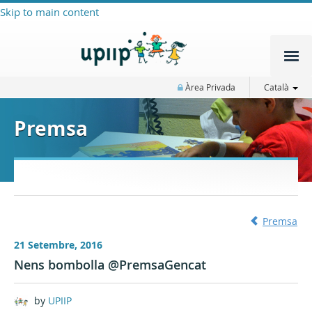
Skip to main content
Àrea Privada
Català
Premsa
Premsa
21 Setembre, 2016
Nens bombolla @PremsaGencat
by
UPIIP