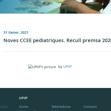
31 Gener, 2021
Noves CCEE pediatriques. Recull premsa 202
by
UPIIP
UPIIP
p.com
Home
Telemedicina
Contacte