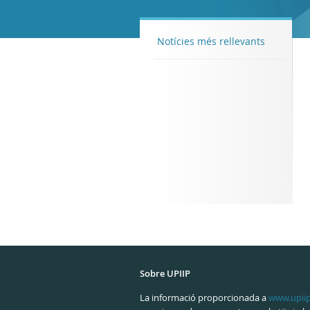
Notícies més rellevants
Sobre UPIIP
La informació proporcionada a
www.upii