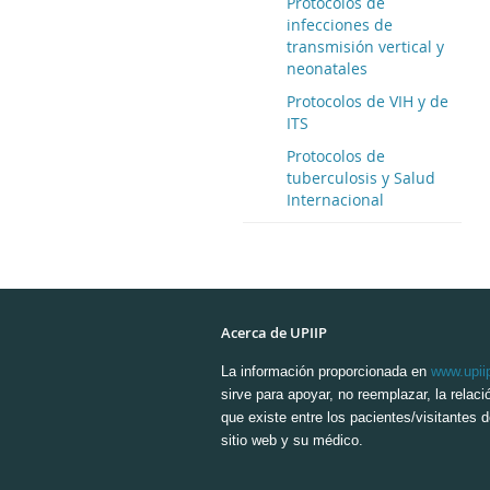
Protocolos de
infecciones de
transmisión vertical y
neonatales
Protocolos de VIH y de
ITS
Protocolos de
tuberculosis y Salud
Internacional
Acerca de UPIIP
La información proporcionada en
www.upii
sirve para apoyar, no reemplazar, la relaci
que existe entre los pacientes/visitantes 
sitio web y su médico.