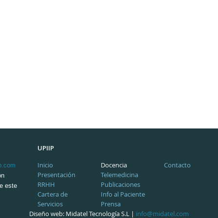
UPIIP
Inicio
Docencia
Contacto
p.com
Presentación
Telemedicina
ón
RRHH
Publicaciones
de este
Cartera de
Info al Paciente
Servicios
Prensa
Diseño web: Midatel Tecnología S.L |
info@midatel.com