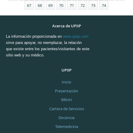
67
68
69
70
71
72
73
74
Acerca de UPIIP
La información proporcionada en
www.upiip.com
sirve para apoyar, no reemplazar, la relación
que existe entre los pacientes/visitantes de este
sitio web y su médico.
UPIIP
Inicio
Presentación
RRHH
Cartera de Servicios
Docencia
Telemedicina