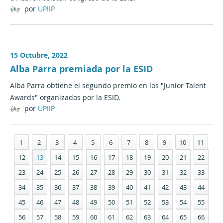
por
UPIIP
15 Octubre, 2022
Alba Parra premiada por la ESID
Alba Parra obtiene el segundo premio en los "Junior Talent
Awards" organizados por la ESID.
por
UPIIP
1
2
3
4
5
6
7
8
9
10
11
12
13
14
15
16
17
18
19
20
21
22
23
24
25
26
27
28
29
30
31
32
33
34
35
36
37
38
39
40
41
42
43
44
45
46
47
48
49
50
51
52
53
54
55
56
57
58
59
60
61
62
63
64
65
66