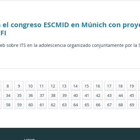
n el congreso ESCMID en Múnich con proy
FI
web sobre ITS en la adolescencia organizado conjuntamente por la S
8
9
10
11
12
13
14
15
16
17
18
19
34
35
36
37
38
39
40
41
42
43
44
45
58
59
60
61
62
63
64
65
66
67
68
69