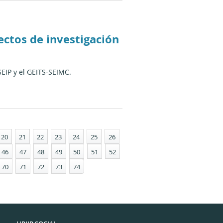
ectos de investigación
EIP y el GEITS-SEIMC.
20
21
22
23
24
25
26
46
47
48
49
50
51
52
70
71
72
73
74