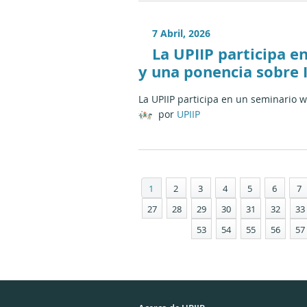
7 Abril, 2026
La UPIIP participa e
y una ponencia sobre I
La UPIIP participa en un seminario 
por
UPIIP
1
2
3
4
5
6
7
27
28
29
30
31
32
33
53
54
55
56
57